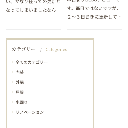
い、かなり経っての更新と
す。毎日ではないですが、
なってしまいましたなんと
２～３日おきに更新してま
も・・・ちょうど１カ月ぶ
いりますので、よろしくお
りの更新ですが、だいぶ気
願いしますね。さて、僕は
温も下がってきましたね冬
今年の春まで建築業界に２
支度が必要となってきます
カテゴリー
Categories
６年務めてきました。３０
が、暖かい見方をご紹介…
代半ばまではほぼほぼ新…
全てのカテゴリー
内装
外構
屋根
水回り
リノベーション