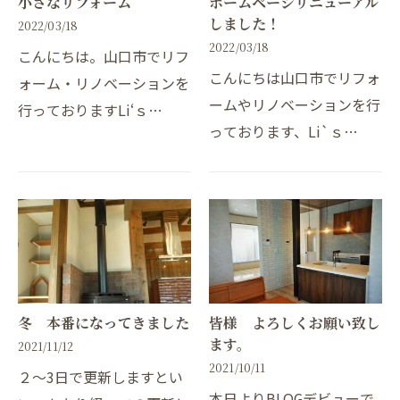
小さなリフォーム
ホームページリニューアル
しました！
2022/03/18
2022/03/18
こんにちは。山口市でリフ
こんにちは山口市でリフォ
ォーム・リノベーションを
ームやリノベーションを行
行っておりますLi‘ｓ
っております、Li`ｓ
SpaceDesignLABOです。
SpaceDesignLABOです。
昨年にあるお宅で、温水洗
この度ホームページをリニ
浄暖房便座からの水漏れが
ューアルしました。今後ブ
ありました。経年劣化によ
ログ等更新していきますの
るものでしたので、新しい
で、よろしくお願いしま
商品…
す。---…
冬 本番になってきました
皆様 よろしくお願い致し
ます。
2021/11/12
2021/10/11
２～3日で更新しますとい
本日よりBLOGデビューで