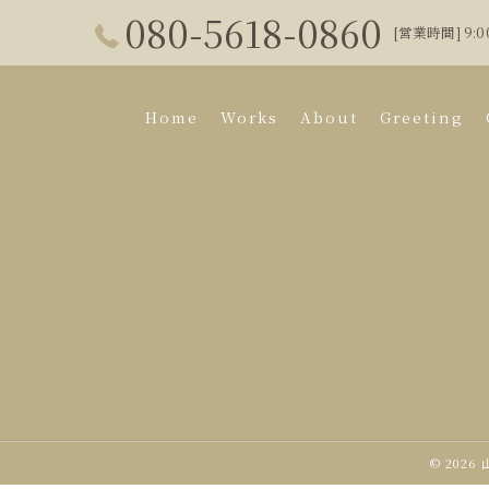
080-5618-0860
[営業時間] 9:
Home
Works
About
Greeting
© 2026