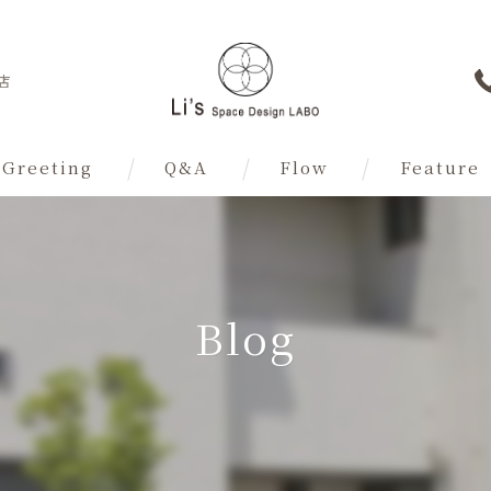
店
Greeting
Q&A
Flow
Feature
内装
外構
Blog
屋根
水回り
リノベーショ