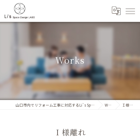
Works
山口市内でリフォーム工事に対応するLi`s SpaceDesignLABO
Works
Ｉ様離れ
Ｉ様離れ