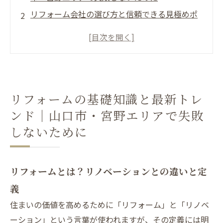
リフォーム会社の選び方と信頼できる見極めポ
イント
施工事例でわかる！リフォーム成功・失敗のポ
イント
リフォーム費用の相場と見積もりの正しい取り
方
リフォームの基礎知識と最新トレ
外壁・屋根・水回りなど部位別リフォーム完全
ンド｜山口市・宮野エリアで失敗
ガイド
しないために
山口市のリフォームについて
山口市でリフォームが選ばれる理由について
リフォームとは？リノベーションとの違いと定
山口市について
義
会社概要
住まいの価値を高めるために「リフォーム」と「リノベ
関連エリア
ーション」という言葉が使われますが、その定義には明