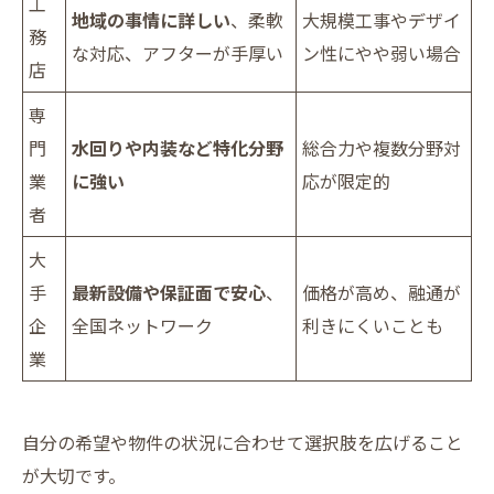
工
地域の事情に詳しい
、柔軟
大規模工事やデザイ
務
な対応、アフターが手厚い
ン性にやや弱い場合
店
専
門
水回りや内装など特化分野
総合力や複数分野対
業
に強い
応が限定的
者
大
手
最新設備や保証面で安心
、
価格が高め、融通が
企
全国ネットワーク
利きにくいことも
業
自分の希望や物件の状況に合わせて選択肢を広げること
が大切です。