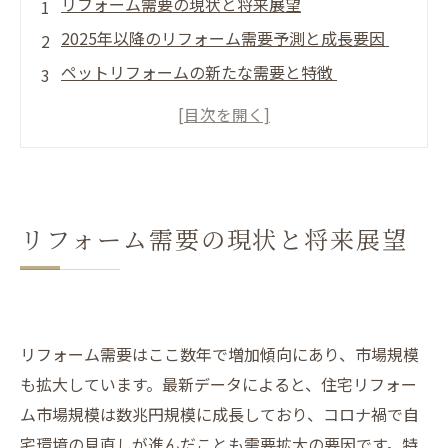
リフォーム需要の現状と将来展望
2025年以降のリフォーム需要予測と成長要因
ペットリフォームの新たな需要と特徴
リフォーム業界の課題
人材・職人不足がもたらす業界の変化と影響
失敗しないリフォーム需要対応のための実践的
ガイド
リフォーム需要の現状と将来展望
費用・効果の比較と最新リフォーム事例の紹介
専門家の意見と実体験に基づく成功・失敗事例
リフォーム需要に関するQ&A
リフォーム需要増加の理由とは？
リフォーム需要はここ数年で増加傾向にあり、市場規模
介護やペットリフォームの特別な注意点とは？
も拡大しています。最新データによると、住宅リフォー
リフォームの最適な時期と費用の目安
ム市場規模は数兆円規模に成長しており、コロナ禍で自
リフォーム業者選びで失敗しないためのポイン
宅環境の見直しが進んだことも需要拡大の要因です。特