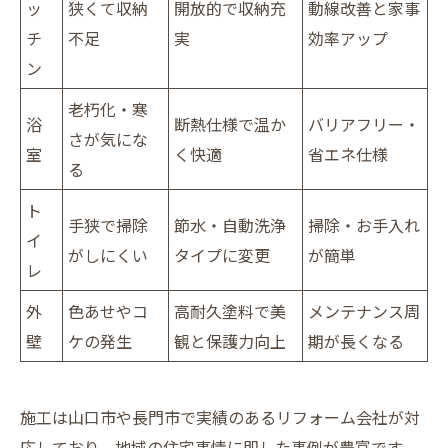
ッ
狭くて収納
開放的で収納充
動線改善と家事
チ
不足
実
効率アップ
ン
老朽化・寒
浴
断熱仕様で温か
バリアフリー・
さが気にな
室
く快適
省エネ仕様
る
ト
手狭で掃除
節水・自動洗浄
掃除・お手入れ
イ
がしにくい
タイプに変更
が簡単
レ
外
色あせやコ
高耐久塗料で美
メンテナンス周
壁
ケの発生
観と保護力向上
期が長くなる
施工は山口市や長門市で実績のあるリフォーム会社が対
応しており、地域の住宅事情に即した事例が豊富です。