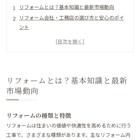
リフォームとは？基本知識と最新市場動向
リフォーム会社・工務店の選び方と安心のポイ
ント
施工事例紹介：ビフォーアフターで見る実績と
効果
リフォームの流れと工事期間、準備のポイント
山口市のリフォームについて
リフォームとは？基本知識と最新
山口市でリフォームが選ばれる（求められる）
理由について
市場動向
山口市について
会社概要
リフォームの種類と特徴
関連エリア
リフォームは住まいの価値や快適性を高めるために行う
対応地域
工事で、さまざまな種類があります。主なリフォーム内