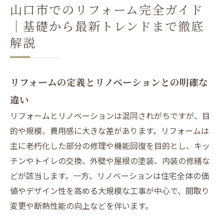
ン性と機能性を両立
山口市でのリフォーム完全ガイド
リフォーム全工程ガイド｜相談からアフター保
｜基礎から最新トレンドまで徹底
証までの流れ詳細
解説
山口市のリフォームについて
山口市でリフォームが選ばれる（求められる）
リフォームの定義とリノベーションとの明確な
理由について
違い
山口市について
リフォームとリノベーションは混同されがちですが、目
会社概要
的や規模、費用感に大きな差があります。リフォームは
関連エリア
主に老朽化した部分の修理や機能回復を目的とし、キッ
対応地域
チンやトイレの交換、外壁や屋根の塗装、内装の修繕な
どが該当します。一方、リノベーションは住宅全体の価
値やデザイン性を高める大規模な工事が中心で、間取り
変更や断熱性能の向上などを伴います。