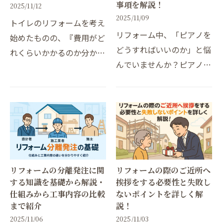
事項を解説！
2025/11/12
2025/11/09
トイレのリフォームを考え
リフォーム中、「ピアノを
始めたものの、『費用がど
どうすればいいのか」と悩
れくらいかかるのか分から
んでいませんか？ピアノは
ない』『施工後に後悔した
湿度や温度の変化に敏感
くない…』と悩んでいませ
で、わずかな振動でも音色
んか？実際、トイレリフォ
や鍵盤の精度に大きな影響
ームの平均費用は戸建て・
を受けます。また、床の補
マンションで幅が広く、…
強や防音リフォームの際…
リフォームの分離発注に関
リフォームの際のご近所へ
する知識を基礎から解説・
挨拶をする必要性と失敗し
仕組みから工事内容の比較
ないポイントを詳しく解
まで紹介
説！
2025/11/06
2025/11/03