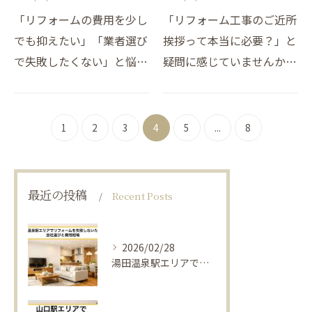
「リフォームの費用を少し
「リフォーム工事のご近所
でも抑えたい」「業者選び
挨拶って本当に必要？」と
で失敗したくない」と悩ん
疑問に感じていませんか。
でいませんか？近年、リフ
実は、リフォームに関する
ォーム市場の規模は大きく
近隣トラブルは、毎年多数
なっており、分離発注方式
寄せられております。こう
1
2
3
4
5
...
8
を選ぶ人が増えています。
したトラブルの多くは、
中間マージンを削減す…
「事前の挨拶不足や配慮…
最近の投稿
Recent Posts
2026/02/28
湯田温泉駅エリアでリフォームを失敗しないための会社選びと費用相場