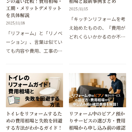
ンの違い比較！費用相場・
相場と最新事例まとめ
工期・メリットデメリット
2025/11/15
を具体解説
「キッチンリフォームを考
2025/11/18
え始めたものの、『費用が
「リフォーム」と「リノベ
どれくらいかかるのか不
ーション」、言葉は似てい
安』『自分の暮らしに合っ
ても内容や費用、工事の規
たデザインや設備が分から
模には大きな違いがありま
ない』と悩んでいません
す。たとえばリフォームは
か？近年はスマート家電や
キッチンや浴室など設備の
高機能収納、家事効率化
交換や壁紙の張り替えなど
設…
【部分的な原状回復】…
トイレをリフォームするた
リフォーム中のピアノ預か
めの費用相場と失敗を回避
りサービスの選び方・費用
する方法がわかるガイド！
相場から申し込み前の確認