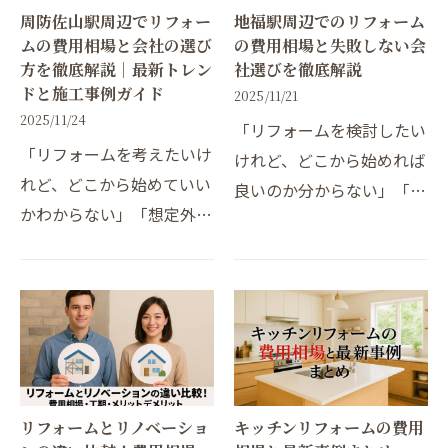
周防佐山駅周辺でリフォー
地福駅周辺でのリフォーム
ムの費用相場と会社の選び
の費用相場と失敗しない会
方を徹底解説｜最新トレン
社選びを徹底解説
ドと施工事例ガイド
2025/11/21
2025/11/24
「リフォームを検討したい
「リフォームを考えたいけ
けれど、どこから始めれば
れど、どこから始めていい
良いのか分からない」「費
かわからない」「想定外の
用や工事期間が不安」「信
費用やトラブルが心配」と
頼できる会社をどう選べば
感じていませんか？山口県
失敗しない？」そんな悩み
では近年、住宅の老朽化や
をお持ちではありません
家族構成の変化に伴い、リ
か。実際、山口市では【…
フォーム需要が年々増…
リフォームとリノベーショ
キッチンリフォームの費用