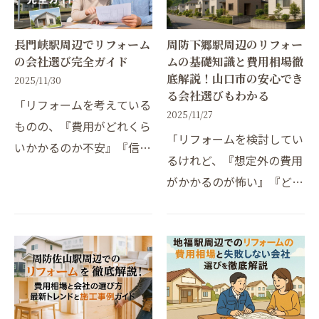
長門峡駅周辺でリフォーム
周防下郷駅周辺のリフォー
の会社選び完全ガイド
ムの基礎知識と費用相場徹
底解説！山口市の安心でき
2025/11/30
る会社選びもわかる
「リフォームを考えている
2025/11/27
ものの、『費用がどれくら
「リフォームを検討してい
いかかるのか不安』『信頼
るけれど、『想定外の費用
できる会社をどう選ぶべき
がかかるのが怖い』『どん
か分からない』――そんな悩み
な工事が自分の家に合うの
を抱えていませんか？本記
か分からない』と迷ってい
事では、具体的な費用事例
ませんか？」山口県では近
や山口・長門エリア…
年の住宅リフォーム市場規
模が増加し、今や多く…